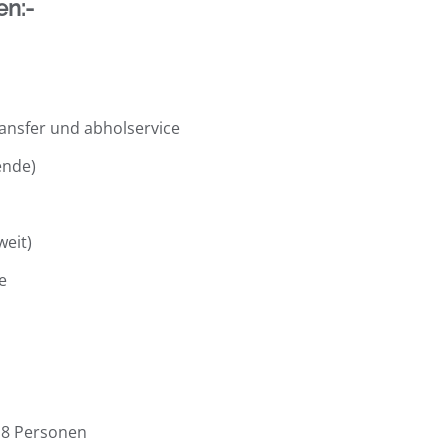
en:-
ransfer und abholservice
ende)
weit)
e
 8 Personen